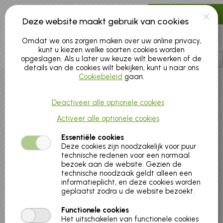
Naar hoofdinhoud
0 artikelen
Deze website maakt gebruik van cookies
Account
Omdat we ons zorgen maken over uw online privacy,
kunt u kiezen welke soorten cookies worden
opgeslagen. Als u later uw keuze wilt bewerken of de
details van de cookies wilt bekijken, kunt u naar ons
Cookiebeleid
gaan.
Deactiveer alle optionele cookies
Is dit je eerste bezoek?
Activeer alle optionele cookies
Maak dan eerst een nieuwe account aan: “aanmelden als
nieuwe gebruiker”.
Essentiële cookies
Deze cookies zijn noodzakelijk voor puur
technische redenen voor een normaal
OPGELET
: Je maakt best een gezinsprofiel aan, registreer je als
bezoek aan de website. Gezien de
ouder,
technische noodzaak geldt alleen een
en voeg vervolgens je kinderen aan jouw account
informatieplicht, en deze cookies worden
toe.
geplaatst zodra u de website bezoekt.
Via "Mijn profiel", vervolgens "Relaties", kan u uw
Functionele cookies
kinderen aan
Het uitschakelen van functionele cookies