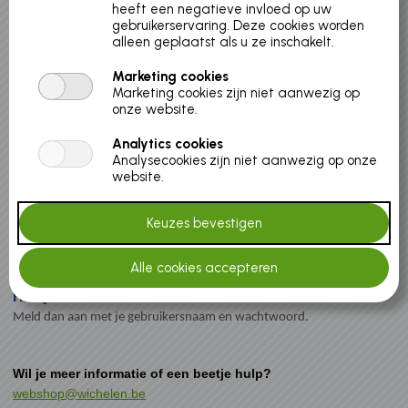
uw account koppelen.
heeft een negatieve invloed op uw
gebruikerservaring. Deze cookies worden
alleen geplaatst als u ze inschakelt.
Zorg dat de eerste ouder die dit systeem gebruikt, ook de ouder is
die de facturen moet ontvangen.
Marketing cookies
Zorg dat elke ouder van het gezin de gebruikersnaam en het
Marketing cookies zijn niet aanwezig op
wachtwoord kent.
onze website.
Ben je gescheiden, maak zowel jijzelf als je ex-partner een login
aan. En voeg je kinderen toe.
Analytics cookies
Analysecookies zijn niet aanwezig op onze
website.
Reeds geregistreerd, maar nog geen wachtwoord?
Vul je e-mailadres in bij “gebruikersnaam” en klik op
“wachtwoord vergeten?”.
Heb je al een account?
Meld dan aan met je gebruikersnaam en wachtwoord.
Wil je meer informatie of een beetje hulp?
webshop@wichelen.be