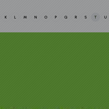
K
L
M
N
O
P
Q
R
S
T
U