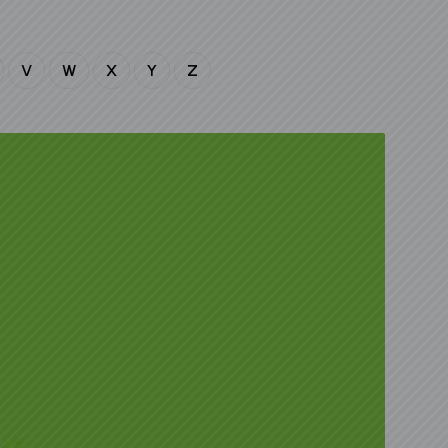
V
W
X
Y
Z