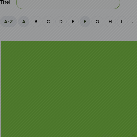
Titel
A-Z
A
B
C
D
E
F
G
H
I
J