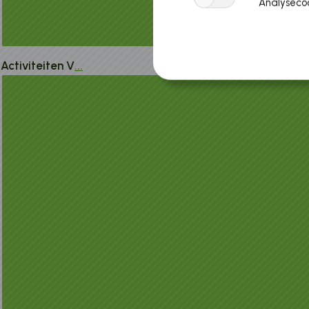
Analysecoo
Activiteiten V
...
ereniging